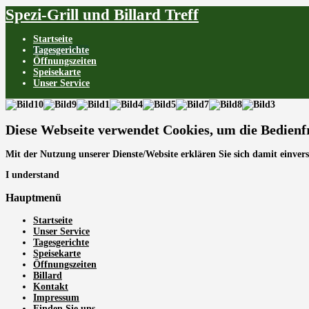
Spezi-Grill und Billard Treff
Startseite
Tagesgerichte
Öffnungszeiten
Speisekarte
Unser Service
Diese Webseite verwendet Cookies, um die Bedienf
Mit der Nutzung unserer Dienste/Website erklären Sie sich damit einver
I understand
Hauptmenü
Startseite
Unser Service
Tagesgerichte
Speisekarte
Öffnungszeiten
Billard
Kontakt
Impressum
Finden Sie uns